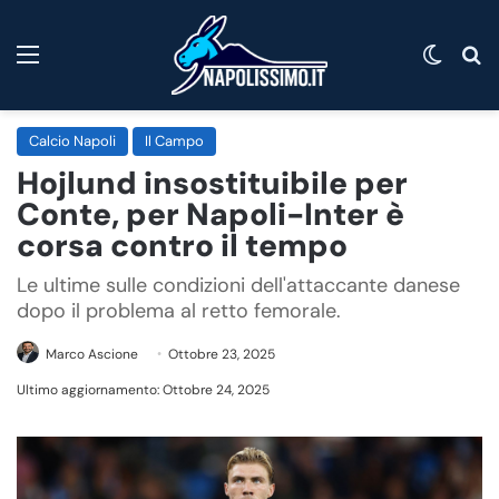
Menu
Cambi
C
Calcio Napoli
Il Campo
Hojlund insostituibile per
Conte, per Napoli-Inter è
corsa contro il tempo
Le ultime sulle condizioni dell'attaccante danese
dopo il problema al retto femorale.
Marco Ascione
Ottobre 23, 2025
Ultimo aggiornamento: Ottobre 24, 2025