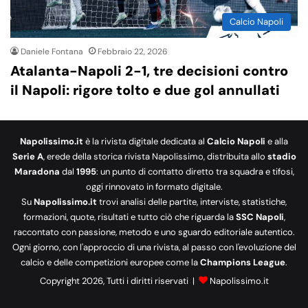
Calcio Napoli
Daniele Fontana
Febbraio 22, 2026
Atalanta-Napoli 2-1, tre decisioni contro
il Napoli: rigore tolto e due gol annullati
Napolissimo.it
è la rivista digitale dedicata al
Calcio Napoli
e alla
Serie A
, erede della storica rivista Napolissimo, distribuita allo
stadio
Maradona
dal
1995
: un punto di contatto diretto tra squadra e tifosi,
oggi rinnovato in formato digitale.
Su
Napolissimo.it
trovi analisi delle partite, interviste, statistiche,
formazioni, quote, risultati e tutto ciò che riguarda la
SSC Napoli
,
raccontato con passione, metodo e uno sguardo editoriale autentico.
Ogni giorno, con l'approccio di una rivista, al passo con l'evoluzione del
calcio e delle competizioni europee come la
Champions League
.
Copyright 2026, Tutti i diritti riservati |
Napolissimo.it