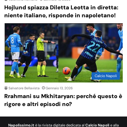
Hojlund spiazza Diletta Leotta in diretta:
niente italiano, risponde in napoletano!
Calcio Napoli
Salvatore Bellavista
Gennaio 13, 2026
Rrahmani su Mkhitaryan: perché questo è
rigore e altri episodi no?
Napolissimo.it
è la rivista digitale dedicata al
Calcio Napoli
e alla