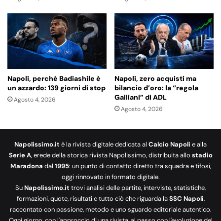
Napoli, perché Badiashile è
Napoli, zero acquisti ma
un azzardo: 139 giorni di stop
bilancio d’oro: la “regola
Galliani” di ADL
Agosto 4, 2026
Agosto 4, 2026
Napolissimo.it
è la rivista digitale dedicata al
Calcio Napoli
e alla
Serie A
, erede della storica rivista Napolissimo, distribuita allo
stadio
Maradona
dal
1995
: un punto di contatto diretto tra squadra e tifosi,
oggi rinnovato in formato digitale.
Su
Napolissimo.it
trovi analisi delle partite, interviste, statistiche,
formazioni, quote, risultati e tutto ciò che riguarda la
SSC Napoli
,
raccontato con passione, metodo e uno sguardo editoriale autentico.
Ogni giorno, con l'approccio di una rivista, al passo con l'evoluzione del