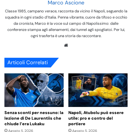
Marco Ascione
Classe 1985, campano verace, racconta da vicino il Napoli, seguendo la
squadra in ogni stadio d’Italia. Penna vibrante, cuore da tifoso e occhio
da cronista, Marco è la voce sul campo di Napolissimo: dalle
conferenze stampa agli allenamenti, dai tunnel agli spogliatoi. Per lui,
ogni trasferta è una storia da raccontare.
We
bsi
te
Articoli Correlati
Senza sconti per nessuno: la
Napoli, Atubolu può essere
lezione di De Laurentiis che
utile: pro e contro del
chiude l’era Lukaku
portiere
Agosto 5, 2026
Agosto 5, 2026