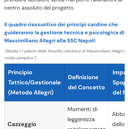
centro assoluto del progetto.
Il quadro riassuntivo dei principi cardine che
guideranno la gestione tecnica e psicologica di
Massimiliano Allegri alla SSC Napoli:
Tabella 1: I pilastri della filosofia calcistica di Massimiliano Allegri (Tr
molto semplice”)
Principio
Impat
Definizione
Tattico/Gestionale
Spogl
del Concetto
(Metodo Allegri)
del N
Momenti di
Abbas
leggerezza
Cazzeggio
dello 