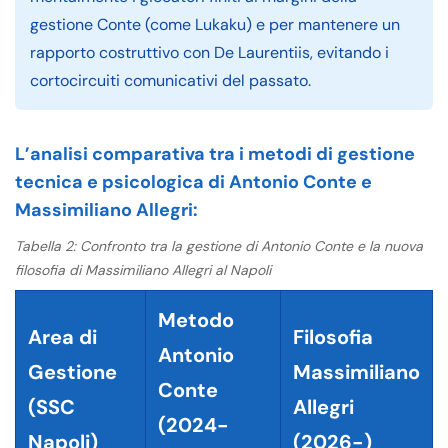
gestione Conte (come Lukaku) e per mantenere un
rapporto costruttivo con De Laurentiis, evitando i
cortocircuiti comunicativi del passato.
L’analisi comparativa tra i metodi di gestione
tecnica e psicologica di Antonio Conte e
Massimiliano Allegri:
Tabella 2: Confronto tra la gestione di Antonio Conte e la nuova
filosofia di Massimiliano Allegri al Napoli
Metodo
Area di
Filosofia
Antonio
Gestione
Massimiliano
Conte
(SSC
Allegri
(2024-
Napoli)
(2026-)