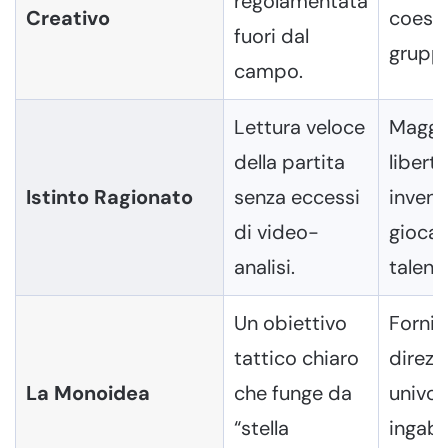
regolamentata
Creativo
coesio
fuori dal
grupp
campo.
Lettura veloce
Maggi
della partita
libertà
Istinto Ragionato
senza eccessi
invent
di video-
giocat
analisi.
talent
Un obiettivo
Fornir
tattico chiaro
direzi
La Monoidea
che funge da
univo
“stella
ingabb