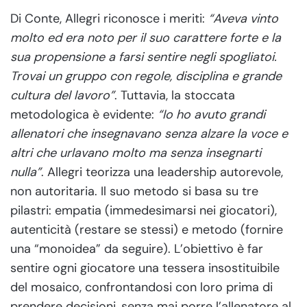
Di Conte, Allegri riconosce i meriti:
“Aveva vinto
molto ed era noto per il suo carattere forte e la
sua propensione a farsi sentire negli spogliatoi.
Trovai un gruppo con regole, disciplina e grande
cultura del lavoro”
. Tuttavia, la stoccata
metodologica è evidente:
“Io ho avuto grandi
allenatori che insegnavano senza alzare la voce e
altri che urlavano molto ma senza insegnarti
nulla”
. Allegri teorizza una leadership autorevole,
non autoritaria. Il suo metodo si basa su tre
pilastri: empatia (immedesimarsi nei giocatori),
autenticità (restare se stessi) e metodo (fornire
una “monoidea” da seguire). L’obiettivo è far
sentire ogni giocatore una tessera insostituibile
del mosaico, confrontandosi con loro prima di
prendere decisioni, senza mai porre l’allenatore al