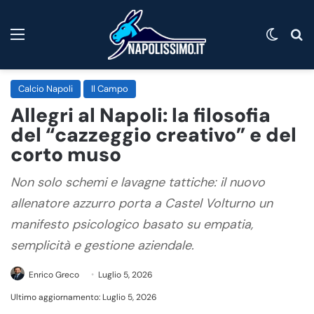
Menu
Cambi
C
Calcio Napoli
Il Campo
Allegri al Napoli: la filosofia
del “cazzeggio creativo” e del
corto muso
Non solo schemi e lavagne tattiche: il nuovo
allenatore azzurro porta a Castel Volturno un
manifesto psicologico basato su empatia,
semplicità e gestione aziendale.
Enrico Greco
Luglio 5, 2026
Ultimo aggiornamento: Luglio 5, 2026