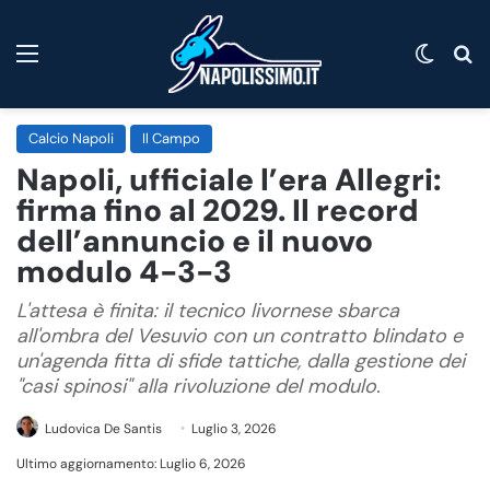
Menu
Cambi
C
Calcio Napoli
Il Campo
Napoli, ufficiale l’era Allegri:
firma fino al 2029. Il record
dell’annuncio e il nuovo
modulo 4-3-3
L'attesa è finita: il tecnico livornese sbarca
all'ombra del Vesuvio con un contratto blindato e
un'agenda fitta di sfide tattiche, dalla gestione dei
"casi spinosi" alla rivoluzione del modulo.
Ludovica De Santis
Luglio 3, 2026
Ultimo aggiornamento: Luglio 6, 2026