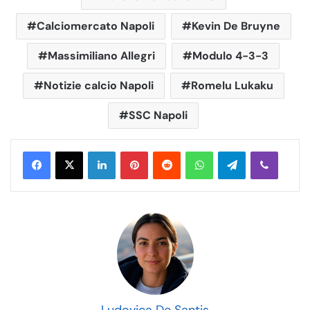
Calciomercato Napoli
Kevin De Bruyne
Massimiliano Allegri
Modulo 4-3-3
Notizie calcio Napoli
Romelu Lukaku
SSC Napoli
LinkedIn
Pinterest
Reddit
WhatsApp
Telegram
Viber
Ludovica De Santis