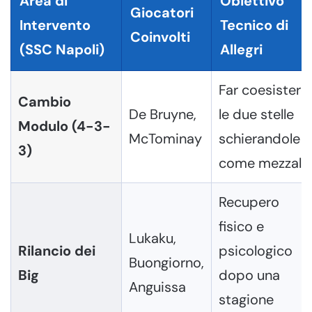
Area di
Obiettivo
Giocatori
Intervento
Tecnico di
Coinvolti
(SSC Napoli)
Allegri
Far coesistere
Cambio
De Bruyne,
le due stelle
Modulo (4-3-
McTominay
schierandole
3)
come mezzali.
Recupero
fisico e
Lukaku,
Rilancio dei
psicologico
Buongiorno,
Big
dopo una
Anguissa
stagione