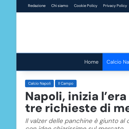
Redazione
Chi siamo
Cookie Policy
Privacy Policy
Home
Calcio Na
Calcio Napoli
Il Campo
Napoli, inizia l’era
tre richieste di 
Il valzer delle panchine è giunto al
con idee chiarissime sul mercato.