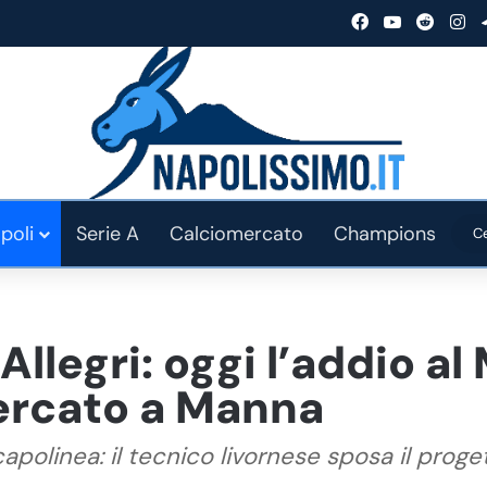
Facebook
You Tube
Reddit
In
poli
Serie A
Calciomercato
Champions
 Allegri: oggi l’addio al
mercato a Manna
 capolinea: il tecnico livornese sposa il prog