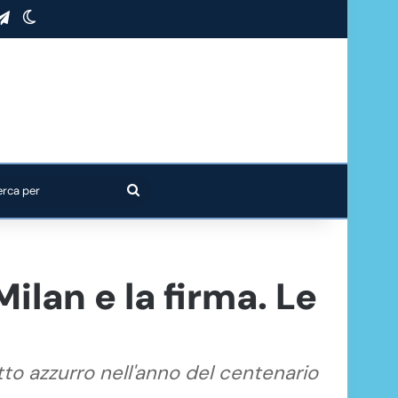
stagram
Telegram
Cambia aspetto
Cerca
per
 Milan e la firma. Le
etto azzurro nell'anno del centenario