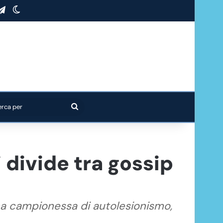
stagram
Telegram
Cambia aspetto
Cerca
per
i divide tra gossip
rma campionessa di autolesionismo,