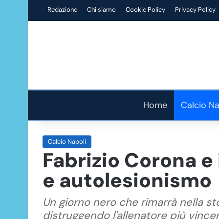
Redazione
Chi siamo
Cookie Policy
Privacy Policy
Home
Calcio Na
Calcio Napoli
Fabrizio Corona e 
e autolesionismo
Un giorno nero che rimarrà nella st
distruggendo l'allenatore più vince