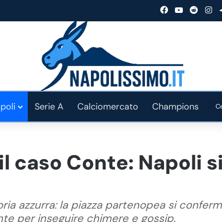
Facebook
You Tube
Reddit
In
poli
Serie A
Calciomercato
Champions
il caso Conte: Napoli s
oria azzurra: la piazza partenopea si confe
nte per inseguire chimere e gossip.