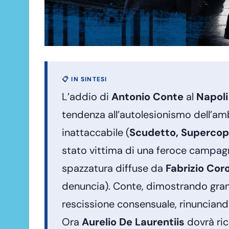
📋 IN SINTESI
L’addio di
Antonio Conte
al
Napoli
tendenza all’autolesionismo dell’a
inattaccabile (
Scudetto, Supercop
stato vittima di una feroce campagn
spazzatura diffuse da
Fabrizio Cor
denuncia). Conte, dimostrando grande
rescissione consensuale, rinunciando
Ora
Aurelio De Laurentiis
dovrà rico