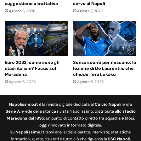
suggestione a trattativa
serve al Napoli
Agosto 8, 2026
Agosto 7, 2026
Euro 2032, come sono gli
Senza sconti per nessuno: la
stadi italiani? Focus sul
lezione di De Laurentiis che
Maradona
chiude l’era Lukaku
Agosto 6, 2026
Agosto 5, 2026
Napolissimo.it
è la rivista digitale dedicata al
Calcio Napoli
e alla
Serie A
, erede della storica rivista Napolissimo, distribuita allo
stadio
Maradona
dal
1995
: un punto di contatto diretto tra squadra e tifosi,
oggi rinnovato in formato digitale.
Su
Napolissimo.it
trovi analisi delle partite, interviste, statistiche,
formazioni, quote, risultati e tutto ciò che riguarda la
SSC Napoli
,