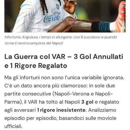
Infortunio Anguissa, i tempi si allungano: cos’è successo e quando
torna il centrocampista del Napoli
La Guerra col VAR – 3 Gol Annullati
e 1 Rigore Regalato
Ma gli infortuni non sono l’unica variabile ignorata.
C’è un dato ancora più clamoroso: in sole due
partite consecutive (Napoli-Verona e Napoli-
Parma), il VAR ha tolto al Napoli
3 gol
e regalato
agli avversari
1 rigore inesistente
. Analizziamo
episodio per episodio, basandoci sulle moviole
ufficiali.