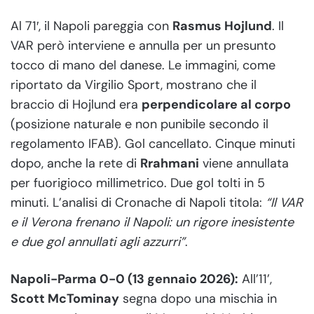
Al 71′, il Napoli pareggia con
Rasmus Hojlund
. Il
VAR però interviene e annulla per un presunto
tocco di mano del danese. Le immagini, come
riportato da Virgilio Sport, mostrano che il
braccio di Hojlund era
perpendicolare al corpo
(posizione naturale e non punibile secondo il
regolamento IFAB). Gol cancellato. Cinque minuti
dopo, anche la rete di
Rrahmani
viene annullata
per fuorigioco millimetrico. Due gol tolti in 5
minuti. L’analisi di Cronache di Napoli titola:
“Il VAR
e il Verona frenano il Napoli: un rigore inesistente
e due gol annullati agli azzurri”
.
Napoli-Parma 0-0 (13 gennaio 2026):
All’11’,
Scott McTominay
segna dopo una mischia in