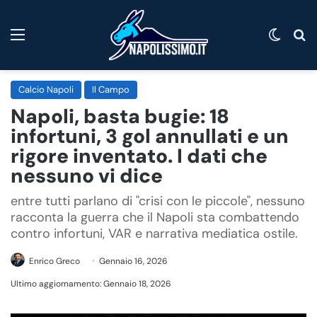
Menu
Cambi
C
Calcio Napoli
Il Campo
Napoli, basta bugie: 18
infortuni, 3 gol annullati e un
rigore inventato. I dati che
nessuno vi dice
entre tutti parlano di "crisi con le piccole", nessuno
racconta la guerra che il Napoli sta combattendo
contro infortuni, VAR e narrativa mediatica ostile.
Enrico Greco
Gennaio 16, 2026
Ultimo aggiornamento: Gennaio 18, 2026