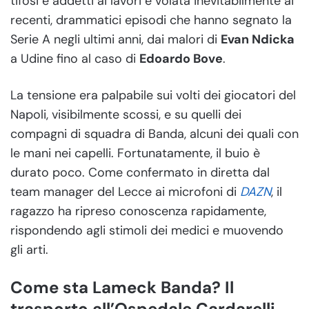
tifosi e addetti ai lavori è volata inevitabilmente ai
recenti, drammatici episodi che hanno segnato la
Serie A negli ultimi anni, dai malori di
Evan Ndicka
a Udine fino al caso di
Edoardo Bove
.
La tensione era palpabile sui volti dei giocatori del
Napoli, visibilmente scossi, e su quelli dei
compagni di squadra di Banda, alcuni dei quali con
le mani nei capelli. Fortunatamente, il buio è
durato poco. Come confermato in diretta dal
team manager del Lecce ai microfoni di
DAZN
, il
ragazzo ha ripreso conoscenza rapidamente,
rispondendo agli stimoli dei medici e muovendo
gli arti.
Come sta Lameck Banda? Il
trasporto all’Ospedale Cardarelli