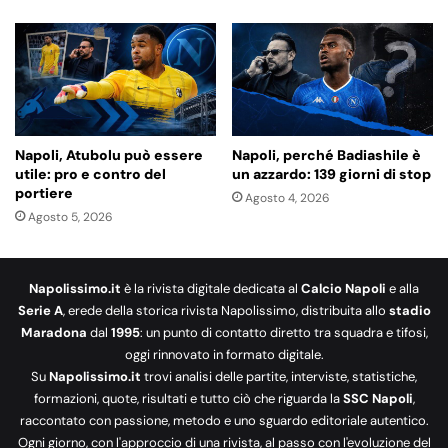
Napoli, Atubolu può essere
Napoli, perché Badiashile è
utile: pro e contro del
un azzardo: 139 giorni di stop
portiere
Agosto 4, 2026
Agosto 5, 2026
Napolissimo.it
è la rivista digitale dedicata al
Calcio Napoli
e alla
Serie A
, erede della storica rivista Napolissimo, distribuita allo
stadio
Maradona
dal
1995
: un punto di contatto diretto tra squadra e tifosi,
oggi rinnovato in formato digitale.
Su
Napolissimo.it
trovi analisi delle partite, interviste, statistiche,
formazioni, quote, risultati e tutto ciò che riguarda la
SSC Napoli
,
raccontato con passione, metodo e uno sguardo editoriale autentico.
Ogni giorno, con l'approccio di una rivista, al passo con l'evoluzione del