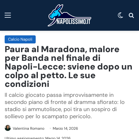
Menu
Cambi
C
Calcio Napoli
Paura al Maradona, malore
per Banda nel finale di
Napoli-Lecce: sviene dopo un
colpo al petto. Le sue
condizioni
Il calcio giocato passa improvvisamente in
secondo piano di fronte al dramma sfiorato: lo
stadio si ammutolisce, poi tira un sospiro di
sollievo per lo scampato pericolo.
Valentina Romano
Marzo 14, 2026
Ultimo aggiornamento: Marzo 14, 2026