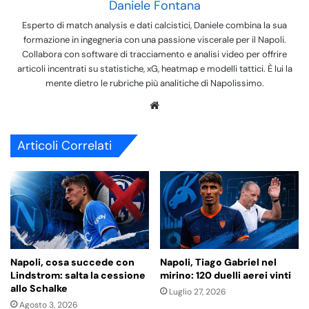
Daniele Fontana
Esperto di match analysis e dati calcistici, Daniele combina la sua
formazione in ingegneria con una passione viscerale per il Napoli.
Collabora con software di tracciamento e analisi video per offrire
articoli incentrati su statistiche, xG, heatmap e modelli tattici. È lui la
mente dietro le rubriche più analitiche di Napolissimo.
We
bsi
te
Articoli Correlati
Napoli, cosa succede con
Napoli, Tiago Gabriel nel
Lindstrom: salta la cessione
mirino: 120 duelli aerei vinti
allo Schalke
Luglio 27, 2026
Agosto 3, 2026