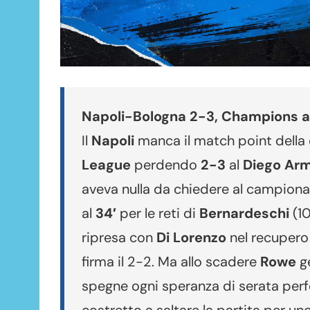
Napoli-Bologna 2-3, Champions a
Il
Napoli
manca il match point della 
League
perdendo
2-3
al
Diego Ar
aveva nulla da chiedere al campionat
al
34′
per le reti di
Bernardeschi
(10
ripresa con
Di Lorenzo
nel recupero
firma il 2-2. Ma allo scadere
Rowe
ge
spegne ogni speranza di serata perf