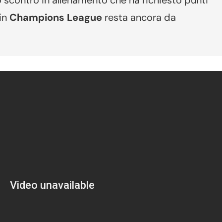
no scontro in allenamento che ha richiesto punti
 in
Champions League
resta ancora da