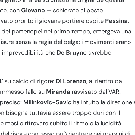
nte, con
Giovane
— schierato al posto
vato pronto il giovane portiere ospite
Pessina
.
ne dei partenopei nel primo tempo, emergeva una
isure senza la regia del belga: i movimenti erano
 di imprevedibilità che
De Bruyne
avrebbe
′
su calcio di rigore:
Di Lorenzo
, al rientro da
commesso fallo su
Miranda
ravvisato dal VAR.
 preciso:
Milinkovic-Savic
ha intuito la direzione 
on bisogna tuttavia essere troppo duri con il
 mesi e ritrovare subito il ritmo e la lucidità
 del rigore concesso può rientrare nei margini di