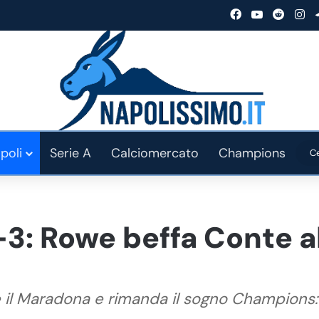
Facebook
You Tube
Reddit
In
poli
Serie A
Calciomercato
Champions
3: Rowe beffa Conte al
 il Maradona e rimanda il sogno Champions: 