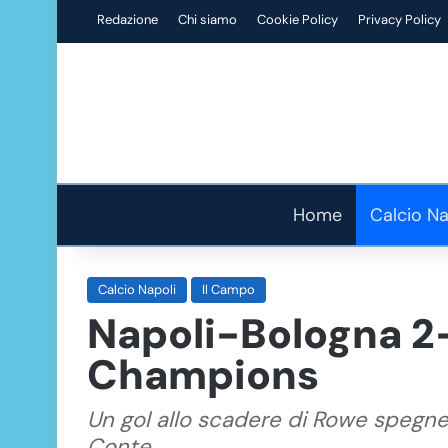
Redazione
Chi siamo
Cookie Policy
Privacy Policy
Home
Calcio Na
Calcio Napoli
Il Campo
Napoli-Bologna 2-
Champions
Un gol allo scadere di Rowe spegne
Conte.