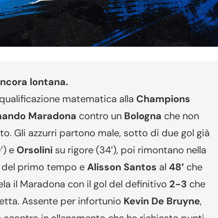
ncora lontana.
qualificazione matematica alla
Champions
mando Maradona
contro un
Bologna
che non
o. Gli azzurri partono male, sotto di due gol già
′) e
Orsolini
su rigore (34′), poi rimontano nella
 del primo tempo e
Alisson Santos
al
48′
che
la il Maradona con il gol del definitivo
2-3
che
etta. Assente per infortunio
Kevin De Bruyne
,