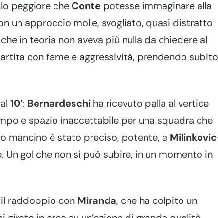
llo peggiore che
Conte
potesse immaginare alla
con un approccio molle, svogliato, quasi distratto
 che in teoria non aveva più nulla da chiedere al
partita con fame e aggressività, prendendo subito
 al
10′
:
Bernardeschi
ha ricevuto palla al vertice
tempo e spazio inaccettabile per una squadra che
tiro mancino è stato preciso, potente, e
Milinkovic
 Un gol che non si può subire, in un momento in
il raddoppio con
Miranda
, che ha colpito un
 girato in area su un’azione di grande qualità