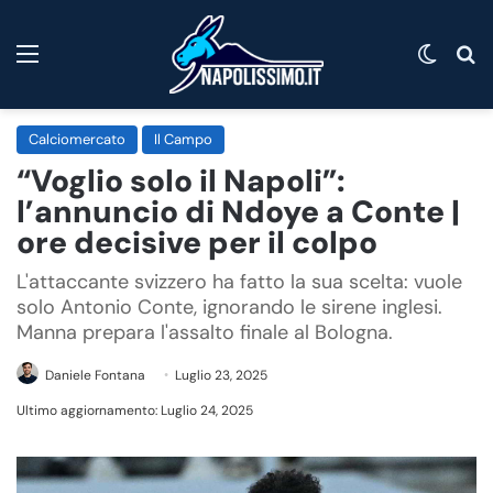
Menu
Cambi
C
Calciomercato
Il Campo
“Voglio solo il Napoli”:
l’annuncio di Ndoye a Conte |
ore decisive per il colpo
L'attaccante svizzero ha fatto la sua scelta: vuole
solo Antonio Conte, ignorando le sirene inglesi.
Manna prepara l'assalto finale al Bologna.
Daniele Fontana
Luglio 23, 2025
Ultimo aggiornamento: Luglio 24, 2025