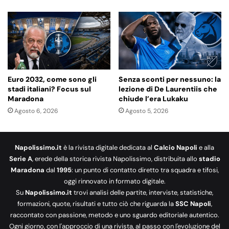
Euro 2032, come sono gli
Senza sconti per nessuno: la
stadi italiani? Focus sul
lezione di De Laurentiis che
Maradona
chiude l’era Lukaku
Agosto 6, 2026
Agosto 5, 2026
Napolissimo.it
è la rivista digitale dedicata al
Calcio Napoli
e alla
Serie A
, erede della storica rivista Napolissimo, distribuita allo
stadio
Maradona
dal
1995
: un punto di contatto diretto tra squadra e tifosi,
oggi rinnovato in formato digitale.
Su
Napolissimo.it
trovi analisi delle partite, interviste, statistiche,
formazioni, quote, risultati e tutto ciò che riguarda la
SSC Napoli
,
raccontato con passione, metodo e uno sguardo editoriale autentico.
Ogni giorno, con l'approccio di una rivista, al passo con l'evoluzione del