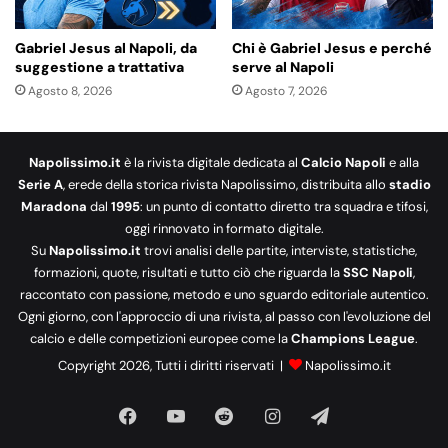
Gabriel Jesus al Napoli, da
Chi è Gabriel Jesus e perché
suggestione a trattativa
serve al Napoli
Agosto 8, 2026
Agosto 7, 2026
Napolissimo.it
è la rivista digitale dedicata al
Calcio Napoli
e alla
Serie A
, erede della storica rivista Napolissimo, distribuita allo
stadio
Maradona
dal
1995
: un punto di contatto diretto tra squadra e tifosi,
oggi rinnovato in formato digitale.
Su
Napolissimo.it
trovi analisi delle partite, interviste, statistiche,
formazioni, quote, risultati e tutto ciò che riguarda la
SSC Napoli
,
raccontato con passione, metodo e uno sguardo editoriale autentico.
Ogni giorno, con l'approccio di una rivista, al passo con l'evoluzione del
calcio e delle competizioni europee come la
Champions League
.
Copyright 2026, Tutti i diritti riservati |
Napolissimo.it
Facebook
You
Reddit
Instagram
Telegram