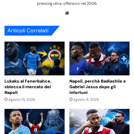
pressing ultra-offensivo nel 2006.
We
bsi
te
Articoli Correlati
Lukaku al Fenerbahce,
Napoli, perché Badiashile e
sblocca il mercato del
Gabriel Jesus dopo gli
Napoli
infortuni
Agosto 10, 2026
Agosto 9, 2026