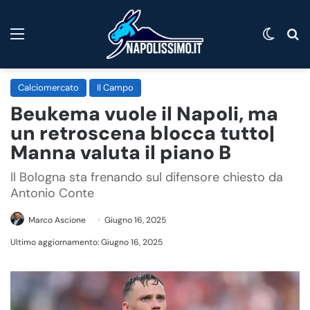
Menu
Cambi
C
Calciomercato
Il Campo
Beukema vuole il Napoli, ma
un retroscena blocca tutto|
Manna valuta il piano B
Il Bologna sta frenando sul difensore chiesto da
Antonio Conte
Marco Ascione
Giugno 16, 2025
Ultimo aggiornamento: Giugno 16, 2025