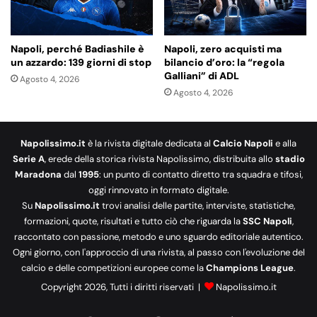
Napoli, perché Badiashile è
Napoli, zero acquisti ma
un azzardo: 139 giorni di stop
bilancio d’oro: la “regola
Galliani” di ADL
Agosto 4, 2026
Agosto 4, 2026
Napolissimo.it
è la rivista digitale dedicata al
Calcio Napoli
e alla
Serie A
, erede della storica rivista Napolissimo, distribuita allo
stadio
Maradona
dal
1995
: un punto di contatto diretto tra squadra e tifosi,
oggi rinnovato in formato digitale.
Su
Napolissimo.it
trovi analisi delle partite, interviste, statistiche,
formazioni, quote, risultati e tutto ciò che riguarda la
SSC Napoli
,
raccontato con passione, metodo e uno sguardo editoriale autentico.
Ogni giorno, con l'approccio di una rivista, al passo con l'evoluzione del
calcio e delle competizioni europee come la
Champions League
.
Copyright 2026, Tutti i diritti riservati |
Napolissimo.it