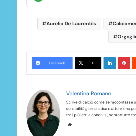
Aurelio De Laurentiis
Calciomer
Orgogli
LinkedIn
Pinterest
Facebook
X
Valentina Romano
Scrive di calcio come se raccontasse un
sensibilità giornalistica e attenzione pe
tra i più letti e condivisi, soprattutto tra
We
bsi