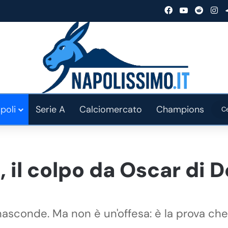
Facebook
You Tube
Reddit
In
poli
Serie A
Calciomercato
Champions
 il colpo da Oscar di D
nasconde. Ma non è un'offesa: è la prova che