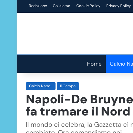
Redazione
Chi siamo
Cookie Policy
Privacy Policy
Home
Calcio Na
Calcio Napoli
Il Campo
Napoli-De Bruyne,
fa tremare il Nord
Il mondo ci celebra, la Gazzetta ci 
cambiato. Ora comandiamo noi.