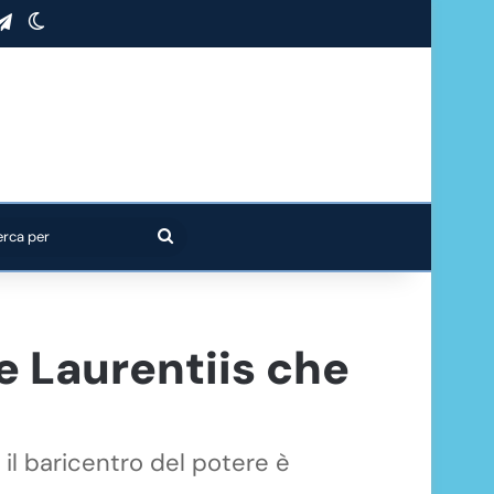
stagram
Telegram
Cambia aspetto
Cerca
per
e Laurentiis che
 il baricentro del potere è