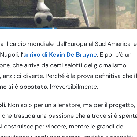
 il calcio mondiale, dall’Europa al Sud America, e
apoli, l’
arrivo di Kevin De Bruyne
. E poi c’è un
one, che arriva da certi salotti del giornalismo
, anzi: ci diverte. Perché è la prova definitiva che
il
ano si è spostato
. Irreversibilmente.
li
. Non solo per un allenatore, ma per il progetto,
za che trasuda una passione che altrove si è spenta
 costruisce per vincere, mentre le grandi del
ggi fanno i conti con risorse limitate e progetti