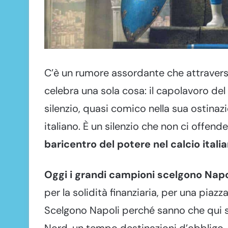
C’è un rumore assordante che attraversa
celebra una sola cosa: il capolavoro del N
silenzio, quasi comico nella sua ostinazi
italiano. È un silenzio che non ci offende
baricentro del potere nel calcio itali
Oggi i grandi campioni scelgono Napo
per la solidità finanziaria, per una piaz
Scelgono Napoli perché sanno che qui si
Nord, un tempo destinazioni d’obbligo, o