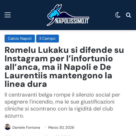
Menu
Cambi
C
Calcio Napoli
Il Campo
Romelu Lukaku si difende su
Instagram per l’infortunio
all’anca, ma il Napoli e De
Laurentiis mantengono la
linea dura
Il centravanti belga rompe il silenzio social per
spegnere l'incendio, ma le sue giustificazioni
cliniche si scontrano con la rigidità del club
azzurro.
Daniele Fontana
Marzo 30, 2026