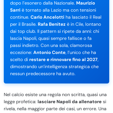
dopo l’esonero dalla Nazionale.
Maurizio
Sarri
è tornato alla Lazio ma con tensioni
continue.
Carlo Ancelotti
ha lasciato il Real
per il Brasile.
Rafa Benitez
è in Cile, lontano
dai top club. Il pattern si ripete da anni: chi
lascia Napoli, quasi sempre fallisce o fa
passi indietro. Con una sola, clamorosa
eccezione:
Antonio Conte
, l’unico che ha
scelto di
restare e rinnovare fino al 2027
,
dimostrando un’intelligenza strategica che
nessun predecessore ha avuto.
Nel calcio esiste una regola non scritta, quasi una
legge profetica:
lasciare Napoli da allenatore
si
rivela, nella maggior parte dei casi, un errore. Una