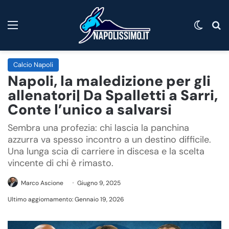
Menu
Cambi
C
Calcio Napoli
Napoli, la maledizione per gli
allenatori| Da Spalletti a Sarri,
Conte l’unico a salvarsi
Sembra una profezia: chi lascia la panchina
azzurra va spesso incontro a un destino difficile.
Una lunga scia di carriere in discesa e la scelta
vincente di chi è rimasto.
Marco Ascione
Giugno 9, 2025
Ultimo aggiornamento: Gennaio 19, 2026