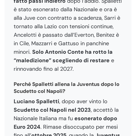
fatto passi indietro
dopo l’addio. Spalletti
è stato esonerato dalla Nazionale e ora è
alla Juve con contratto a scadenza, Sarri è
tornato alla Lazio con tensioni continue,
Ancelotti è passato dall’Everton, Benitez è
in Cile, Mazzarri e Gattuso in panchine
minori.
Solo Antonio Conte ha rotto la
“maledizione” scegliendo di restare
e
rinnovando fino al 2027.
Perché Spalletti allena la Juventus dopo lo
Scudetto col Napoli?
Luciano Spalletti
, dopo aver vinto lo
Scudetto col Napoli nel 2023
, accettò la
Nazionale Italiana ma fu
esonerato dopo
Euro 2024
. Rimase disoccupato per mesi
fino all’
ottobre 2025
, quando la
Juventus