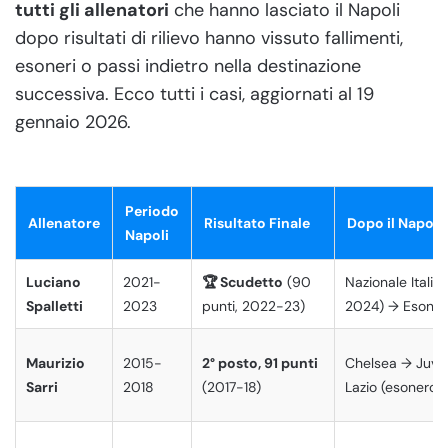
tutti gli allenatori
che hanno lasciato il Napoli
dopo risultati di rilievo hanno vissuto fallimenti,
esoneri o passi indietro nella destinazione
successiva. Ecco tutti i casi, aggiornati al 19
gennaio 2026.
Periodo
Allenatore
Risultato Finale
Dopo il Napoli
Napoli
Luciano
2021-
🏆 Scudetto
(90
Nazionale Italia
Spalletti
2023
punti, 2022-23)
2024) → Esoner
Maurizio
2015-
2° posto, 91 punti
Chelsea → Juve
Sarri
2018
(2017-18)
Lazio (esonero 