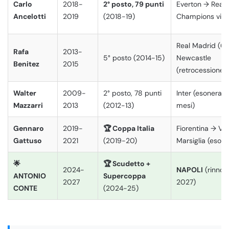
Carlo
2018-
2° posto, 79 punti
Everton → Real 
Ancelotti
2019
(2018-19)
Champions vint
Real Madrid (6 
Rafa
2013-
5° posto (2014-15)
Newcastle
Benitez
2015
(retrocessione)
Walter
2009-
2° posto, 78 punti
Inter (esonerat
Mazzarri
2013
(2012-13)
mesi)
Gennaro
2019-
🏆 Coppa Italia
Fiorentina → Va
Gattuso
2021
(2019-20)
Marsiglia (esone
🌟
🏆 Scudetto +
2024-
NAPOLI
(rinnov
ANTONIO
Supercoppa
2027
2027)
CONTE
(2024-25)