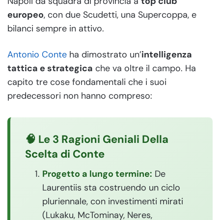
Napoli da squadra di provincia a
top club
europeo
, con due Scudetti, una Supercoppa, e
bilanci sempre in attivo.
Antonio Conte
ha dimostrato un’
intelligenza
tattica e strategica
che va oltre il campo. Ha
capito tre cose fondamentali che i suoi
predecessori non hanno compreso:
🧠 Le 3 Ragioni Geniali Della
Scelta di Conte
Progetto a lungo termine:
De
Laurentiis sta costruendo un ciclo
pluriennale, con investimenti mirati
(Lukaku, McTominay, Neres,