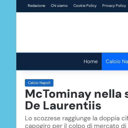
Redazione
Chi siamo
Cookie Policy
Privacy Policy
Home
Calcio Na
Calcio Napoli
McTominay nella st
De Laurentiis
Lo scozzese raggiunge la doppia cif
capogiro per il colpo di mercato d