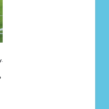
y
.
o