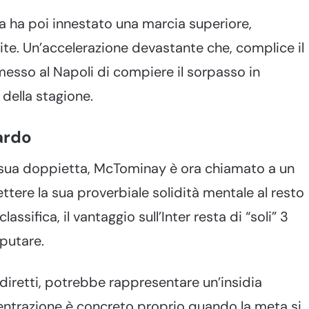
a ha poi innestato una marcia superiore,
tite. Un’accelerazione devastante che, complice il
messo al Napoli di compiere il sorpasso in
della stagione.
ardo
la sua doppietta, McTominay è ora chiamato a un
tere la sua proverbiale solidità mentale al resto
ssifica, il vantaggio sull’Inter resta di “soli” 3
putare.
i diretti, potrebbe rappresentare un’insidia
ncentrazione è concreto proprio quando la meta si