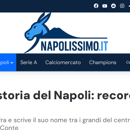
Facebook
You Tube
Reddit
In
poli
Serie A
Calciomercato
Champions
oria del Napoli: record
ra e scrive il suo nome tra i grandi del ce
i Conte