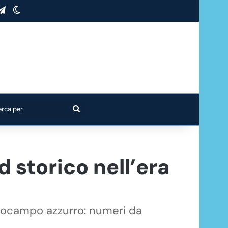
stagram
Telegram
Cambia aspetto
Cerca
per
 storico nell’era
ntrocampo azzurro: numeri da