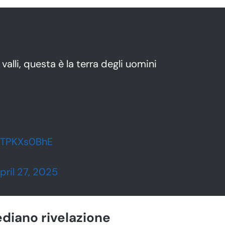
e valli, questa è la terra degli uomini
/dTPKXs0BhE
pril 27, 2025
ediano rivelazione