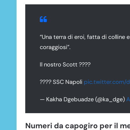
“Una terra di eroi, fatta di colline 
coraggiosi”.
Il nostro Scott ????
???? SSC Napoli
pic.twitter.com
— Kakha Dgebuadze (@ka_dge)
A
Numeri da capogiro per il m