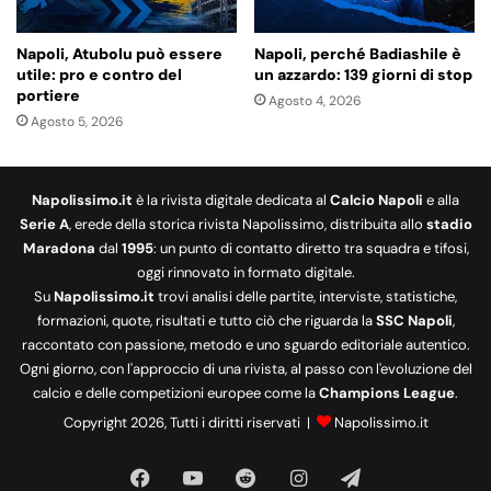
Napoli, Atubolu può essere
Napoli, perché Badiashile è
utile: pro e contro del
un azzardo: 139 giorni di stop
portiere
Agosto 4, 2026
Agosto 5, 2026
Napolissimo.it
è la rivista digitale dedicata al
Calcio Napoli
e alla
Serie A
, erede della storica rivista Napolissimo, distribuita allo
stadio
Maradona
dal
1995
: un punto di contatto diretto tra squadra e tifosi,
oggi rinnovato in formato digitale.
Su
Napolissimo.it
trovi analisi delle partite, interviste, statistiche,
formazioni, quote, risultati e tutto ciò che riguarda la
SSC Napoli
,
raccontato con passione, metodo e uno sguardo editoriale autentico.
Ogni giorno, con l'approccio di una rivista, al passo con l'evoluzione del
calcio e delle competizioni europee come la
Champions League
.
Copyright 2026, Tutti i diritti riservati |
Napolissimo.it
Facebook
You
Reddit
Instagram
Telegram