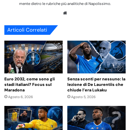
mente dietro le rubriche più analitiche di Napolissimo.
We
bsi
te
Articoli Correlati
Euro 2032, come sono gli
Senza sconti per nessuno: la
stadi italiani? Focus sul
lezione di De Laurentiis che
Maradona
chiude l’era Lukaku
Agosto 6, 2026
Agosto 5, 2026