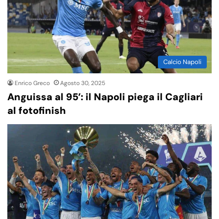
Calcio Napoli
Enrico Greco
Agosto 30, 2025
Anguissa al 95’: il Napoli piega il Cagliari
al fotofinish