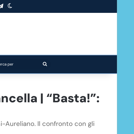
stagram
Telegram
Cambia aspetto
Cerca
per
ncella | “Basta!”:
i-Aureliano. Il confronto con gli