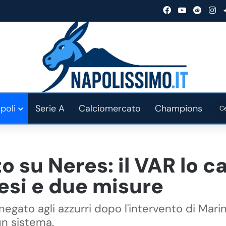
Facebook
You Tube
Reddit
In
poli
Serie A
Calciomercato
Champions
o su Neres: il VAR lo ca
pesi e due misure
negato agli azzurri dopo l'intervento di Marin
un sistema.