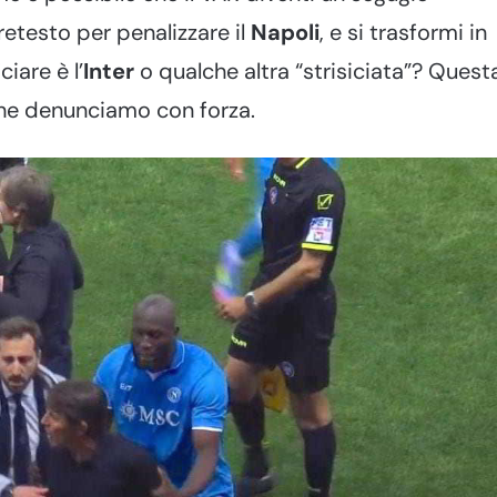
etesto per penalizzare il
Napoli
, e si trasformi in
iare è l’
Inter
o qualche altra “strisiciata”? Quest
 che denunciamo con forza.