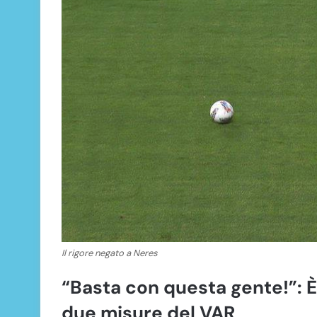
Il rigore negato a Neres
“Basta con questa gente!”: È 
due misure del VAR