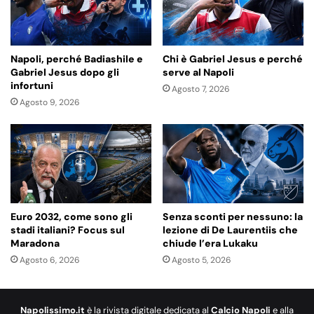
Napoli, perché Badiashile e
Chi è Gabriel Jesus e perché
Gabriel Jesus dopo gli
serve al Napoli
infortuni
Agosto 7, 2026
Agosto 9, 2026
Euro 2032, come sono gli
Senza sconti per nessuno: la
stadi italiani? Focus sul
lezione di De Laurentiis che
Maradona
chiude l’era Lukaku
Agosto 6, 2026
Agosto 5, 2026
Napolissimo.it
è la rivista digitale dedicata al
Calcio Napoli
e alla