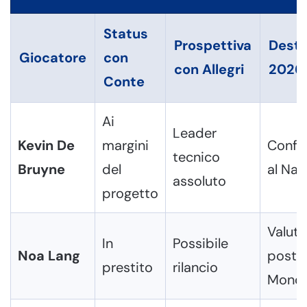
Status
Prospettiva
Desti
Giocatore
con
con Allegri
2026
Conte
Ai
Leader
Kevin De
margini
Confe
tecnico
Bruyne
del
al Nap
assoluto
progetto
Valuta
In
Possibile
Noa Lang
post-
prestito
rilancio
Mondi