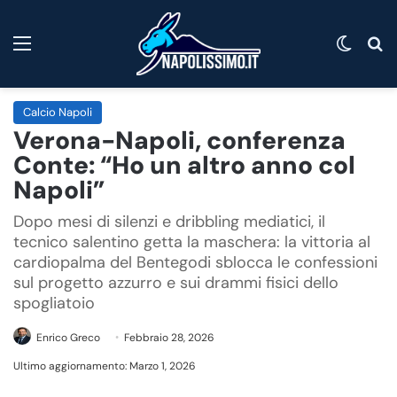
Menu
Cambi
C
Calcio Napoli
Verona-Napoli, conferenza
Conte: “Ho un altro anno col
Napoli”
Dopo mesi di silenzi e dribbling mediatici, il
tecnico salentino getta la maschera: la vittoria al
cardiopalma del Bentegodi sblocca le confessioni
sul progetto azzurro e sui drammi fisici dello
spogliatoio
Enrico Greco
Febbraio 28, 2026
Ultimo aggiornamento: Marzo 1, 2026