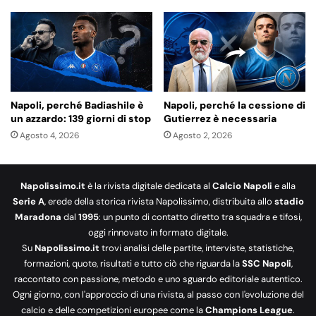
Napoli, perché Badiashile è
Napoli, perché la cessione di
un azzardo: 139 giorni di stop
Gutierrez è necessaria
Agosto 4, 2026
Agosto 2, 2026
Napolissimo.it
è la rivista digitale dedicata al
Calcio Napoli
e alla
Serie A
, erede della storica rivista Napolissimo, distribuita allo
stadio
Maradona
dal
1995
: un punto di contatto diretto tra squadra e tifosi,
oggi rinnovato in formato digitale.
Su
Napolissimo.it
trovi analisi delle partite, interviste, statistiche,
formazioni, quote, risultati e tutto ciò che riguarda la
SSC Napoli
,
raccontato con passione, metodo e uno sguardo editoriale autentico.
Ogni giorno, con l'approccio di una rivista, al passo con l'evoluzione del
calcio e delle competizioni europee come la
Champions League
.