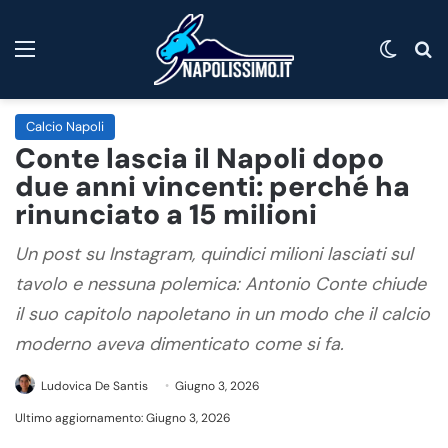
Menu
Cambi
C
Calcio Napoli
Conte lascia il Napoli dopo
due anni vincenti: perché ha
rinunciato a 15 milioni
Un post su Instagram, quindici milioni lasciati sul
tavolo e nessuna polemica: Antonio Conte chiude
il suo capitolo napoletano in un modo che il calcio
moderno aveva dimenticato come si fa.
Ludovica De Santis
Giugno 3, 2026
Ultimo aggiornamento: Giugno 3, 2026