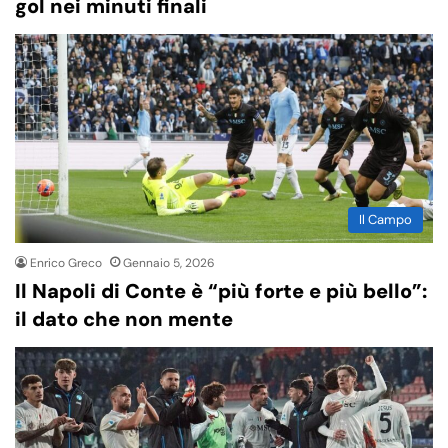
gol nei minuti finali
Il Campo
Enrico Greco
Gennaio 5, 2026
Il Napoli di Conte è “più forte e più bello”:
il dato che non mente