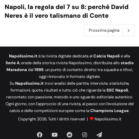
Napoli, la regola del 7 su 8: perché David
Neres è il vero talismano di Conte
Prossima pagina
Napolissimo.it
è la rivista digitale dedicata al
Calcio Napoli
e alla
Serie A
, erede della storica rivista Napolissimo, distribuita allo
stadio
Maradona
dal
1995
: un punto di contatto diretto tra squadra e tifosi,
oggi rinnovato in formato digitale.
Su
Napolissimo.it
trovi analisi delle partite, interviste, statistiche,
formazioni, quote, risultati e tutto ciò che riguarda la
SSC Napoli
,
raccontato con passione, metodo e uno sguardo editoriale autentico.
Ogni giorno, con l'approccio di una rivista, al passo con l'evoluzione del
calcio e delle competizioni europee come la
Champions League
.
Copyright 2026, Tutti i diritti riservati |
Napolissimo.it
Facebook
You
Reddit
Instagram
Telegram