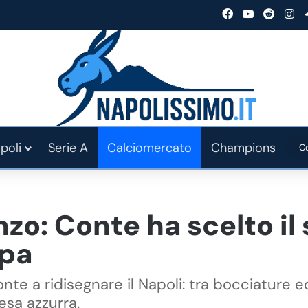
Facebook
You Tube
Reddit
In
poli
Serie A
Calciomercato
Champions
nzo: Conte ha scelto il
ppa
onte a ridisegnare il Napoli: tra bocciature 
esa azzurra.