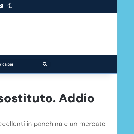
stagram
Telegram
Cambia aspetto
Cerca
per
 sostituto. Addio
eccellenti in panchina e un mercato