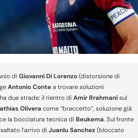
unio di
Giovanni Di Lorenzo
(distorsione di
nge
Antonio Conte
a trovare soluzioni
a due strade: il rientro di
Amir Rrahmani
sul
athias Olivera
come “braccetto”, soluzione già
sce la bocciatura tecnica di
Beukema
. Sul fronte
saltato l’arrivo di
Juanlu Sanchez
(bloccato