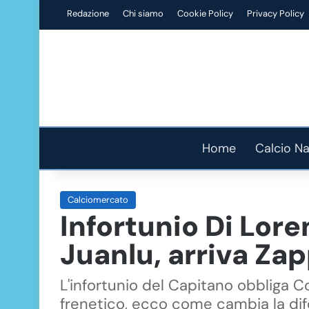
Redazione
Chi siamo
Cookie Policy
Privacy Policy
Home
Calcio Na
Calciomercato
Infortunio Di Lore
Juanlu, arriva Za
L'infortunio del Capitano obbliga C
frenetico, ecco come cambia la dif