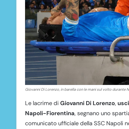
Giovanni Di Lorenzo, in barella con le mani sul volto durante 
Le lacrime di
Giovanni Di Lorenzo
,
usci
Napoli-Fiorentina
, segnano uno spartia
comunicato ufficiale della SSC Napoli n