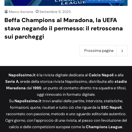
Marco Ascione
Settembre 9, 2025
Beffa Champions al Maradona, la UEFA
stava negando il permesso: il retroscena
sui parcheggi
Prossima pagina
Napolissimo.it
è la rivista digitale dedicata al
Calcio Napoli
e alla
Serie A
, erede della storica rivista Napolissimo, distribuita allo
stadio
Maradona
dal
1995
: un punto di contatto diretto tra squadra e tifosi,
oggi rinnovato in formato digitale.
Su
Napolissimo.it
trovi analisi delle partite, interviste, statistiche,
formazioni, quote, risultati e tutto ciò che riguarda la
SSC Napoli
,
raccontato con passione, metodo e uno sguardo editoriale autentico.
Ogni giorno, con l'approccio di una rivista, al passo con l'evoluzione del
calcio e delle competizioni europee come la
Champions League
.