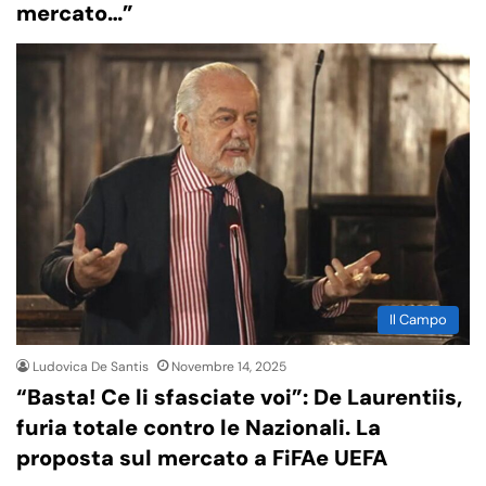
mercato…”
Il Campo
Ludovica De Santis
Novembre 14, 2025
“Basta! Ce li sfasciate voi”: De Laurentiis,
furia totale contro le Nazionali. La
proposta sul mercato a FiFAe UEFA