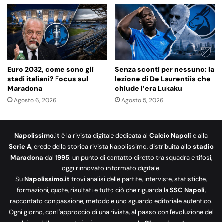
Euro 2032, come sono gli
Senza sconti per nessuno: la
stadi italiani? Focus sul
lezione di De Laurentiis che
Maradona
chiude l’era Lukaku
Agosto 6, 2026
Agosto 5, 2026
Napolissimo.it
è la rivista digitale dedicata al
Calcio Napoli
e alla
Serie A
, erede della storica rivista Napolissimo, distribuita allo
stadio
Maradona
dal
1995
: un punto di contatto diretto tra squadra e tifosi,
oggi rinnovato in formato digitale.
Su
Napolissimo.it
trovi analisi delle partite, interviste, statistiche,
formazioni, quote, risultati e tutto ciò che riguarda la
SSC Napoli
,
raccontato con passione, metodo e uno sguardo editoriale autentico.
Ogni giorno, con l'approccio di una rivista, al passo con l'evoluzione del