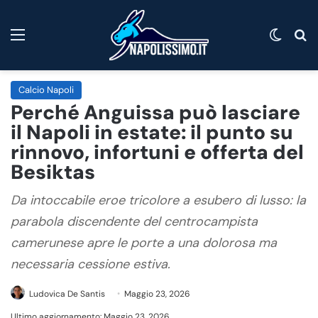
Menu
Cambi
C
Calcio Napoli
Perché Anguissa può lasciare
il Napoli in estate: il punto su
rinnovo, infortuni e offerta del
Besiktas
Da intoccabile eroe tricolore a esubero di lusso: la
parabola discendente del centrocampista
camerunese apre le porte a una dolorosa ma
necessaria cessione estiva.
Ludovica De Santis
Maggio 23, 2026
Ultimo aggiornamento: Maggio 23, 2026