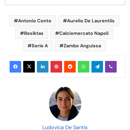
Antonio Conte
Aurelio De Laurentiis
Besiktas
Calciomercato Napoli
Serie A
Zambo Anguissa
LinkedIn
Pinterest
Reddit
WhatsApp
Telegram
Viber
Ludovica De Santis