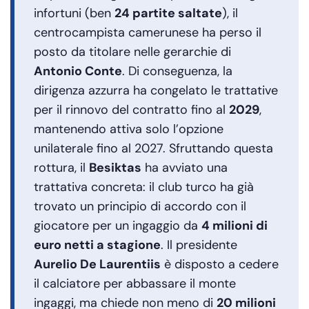
infortuni (ben
24 partite saltate
), il
centrocampista camerunese ha perso il
posto da titolare nelle gerarchie di
Antonio Conte
. Di conseguenza, la
dirigenza azzurra ha congelato le trattative
per il rinnovo del contratto fino al
2029
,
mantenendo attiva solo l’opzione
unilaterale fino al 2027. Sfruttando questa
rottura, il
Besiktas
ha avviato una
trattativa concreta: il club turco ha già
trovato un principio di accordo con il
giocatore per un ingaggio da
4 milioni di
euro netti a stagione
. Il presidente
Aurelio De Laurentiis
è disposto a cedere
il calciatore per abbassare il monte
ingaggi, ma chiede non meno di
20 milioni